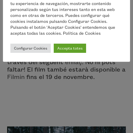
fòrum amb
Carme Suñé
, presidenta de
tu experiencia de navegación, mostrarte contenido
personalizado según tus intereses tanto en esta web
l’entitat
FundiPau
per poder parlar
como en otras de terceros. Puedes configurar qué
amb tots els infants presents a la
cookies instalamos pulsando Configurar Cookies.
projecció sobre els valors de la
Pulsando el botón 'Aceptar Cookies' entendemos que
pel·lícula i la seva vigència en el context
aceptas todas las cookies. Política de Cookies
actual.
Configurar Cookies
Accepta totes
Podràs comprar les teves entrades a
través del següent
enllaç
. No hi pots
faltar! El film també estarà disponible a
Filmin
fins el 19 de novembre.