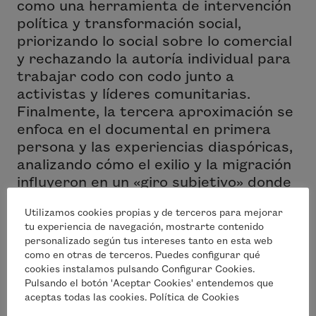
como una herramienta de intervención
política y transformación social,
priorizando lo social sobre lo comercial
y rechazando la autoría individual para
trabajar codo con codo junto a
activistas y líderes comunitarias.
Finalmente, la tercera aproximación se
enfoca en el documental en primera
persona y las experiencias diaspóricas,
analizando cómo el exilio y la migración
influyeron en un «giro subjetivo» donde
las realizadoras rompieron la ilusión de
Utilizamos cookies propias y de terceros para mejorar
objetividad para explorar la feminidad,
tu experiencia de navegación, mostrarte contenido
la sexualidad y la memoria desde su
personalizado según tus intereses tanto en esta web
propia vivencia.
como en otras de terceros. Puedes configurar qué
cookies instalamos pulsando Configurar Cookies.
En última instancia, Cervera enfatizó
Pulsando el botón 'Aceptar Cookies' entendemos que
aceptas todas las cookies. Política de Cookies
que el desconocimiento actual de estas