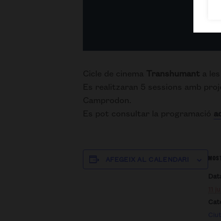
Cicle de cinema
Transhumant
a les
Es realitzaran 5 sessions amb proje
Camprodon.
Es pot consultar la programació
a
MOST
AFEGEIX AL CALENDARI
Dat
11 j
Cate
Ciut