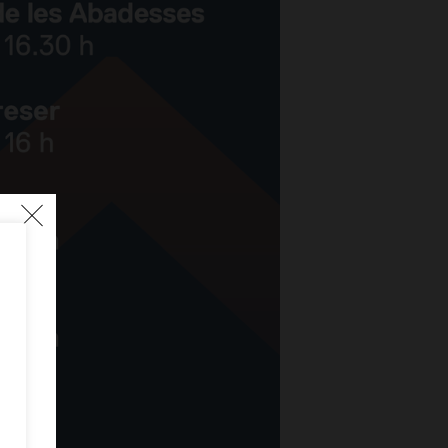
TRE
res
.
e