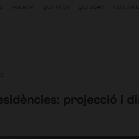
S
AGENDA
QUÈ FEM?
QUI SOM?
TAULER 
t.
sidències: projecció i di