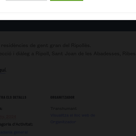
 residències de gent gran del Ripollès.
cció i diàleg a Ripoll, Sant Joan de les Abadesses, Ribe
quí
.
RA ELS DETALLS
ORGANITZADOR
a:
Transhumant
Visualitza el lloc web de
uny, 2024
Organitzador
goria d'Activitat:
adania general