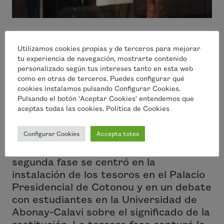
UN DOCUMENTAL QUE DA VOZ A LOS TESOROS Y LOS JÓVENES DE
Utilizamos cookies propias y de terceros para mejorar
tu experiencia de navegación, mostrarte contenido
ÁFRICA
personalizado según tus intereses tanto en esta web
como en otras de terceros. Puedes configurar qué
El rodaje se desarrolló en cuatro fases.
cookies instalamos pulsando Configurar Cookies.
La primera documentó la salida de los
Pulsando el botón 'Aceptar Cookies' entendemos que
aceptas todas las cookies. Política de Cookies
tesoros del Museo Quai Branly de París
y su traslado hasta Cotonou. Este
Configurar Cookies
Accepta totes
material fue la base de los primeros
quince minutos de la película. La
segunda fase se centró en la
instalación de los tesoros en el Palacio
Presidencial de Cotonou y en un debate
con estudiantes en la Universidad de
Abonay-Calavi sobre el significado de la
restitución. La tercera fase capturó la