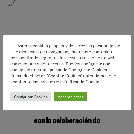
y
vistas
de
Utilizamos cookies propias y de terceros para mejorar
Activitats
tu experiencia de navegación, mostrarte contenido
personalizado según tus intereses tanto en esta web
como en otras de terceros. Puedes configurar qué
cookies instalamos pulsando Configurar Cookies.
Pulsando el botón 'Aceptar Cookies' entendemos que
aceptas todas las cookies. Política de Cookies
Acció>Cinema es una iniciativa de
Configurar Cookies
Accepta totes
con la colaboración de