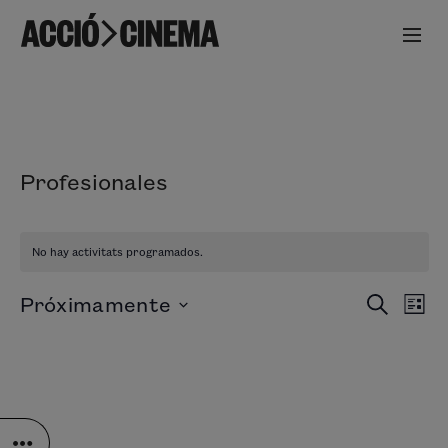
Profesionales
No hay activitats programados.
Na
Próximamente
BUSCAR
Navegación
LISTA
de
Seleccionar
fecha.
de
vis
de
búsqueda
Act